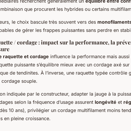
rmédiaires recherchent généralement un
équilibre entre conf
ombinaison que procurent les hybrides ou certains multifila
eurs, le choix bascule très souvent vers des
monofilament
pables de gérer les frappes puissantes sans perdre en stabil
uette / cordage : impact sur la performance, la préve
sure
e raquette et cordage
influence la performance mais aussi 
quette puissante s’équilibre mieux avec un cordage axé sur 
risque de tendinites. À l’inverse, une raquette typée contrôle
n cordage souple.
ion indiquée par le constructeur, adapter la jauge à la puis
rdages selon la fréquence d’usage assurent
longévité
et
rég
dès 10 ans), privilégier un cordage multifilament moins tend
as en pleine croissance.