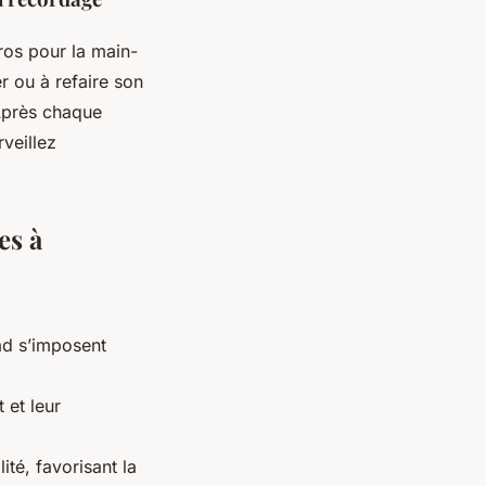
ros pour la main-
r ou à refaire son
Après chaque
veillez
es à
ad s’imposent
 et leur
ité, favorisant la