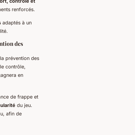
ort, contrôle et
ments renforcés.
s
adaptés à un
ité.
ntion des
la prévention des
le contrôle,
 gagnera en
sance de frappe et
ularité
du jeu.
u, afin de