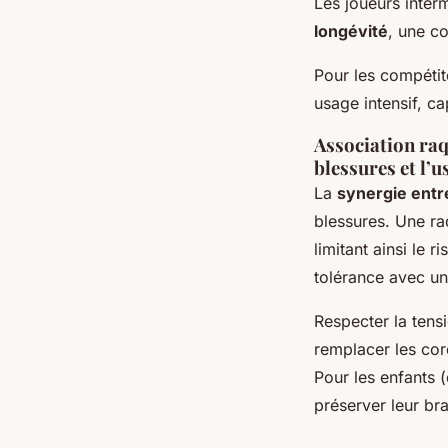
Les joueurs inte
longévité
, une c
Pour les compétit
usage intensif, ca
Association raq
blessures et l’u
La
synergie entr
blessures. Une ra
limitant ainsi le 
tolérance avec u
Respecter la tens
remplacer les co
Pour les enfants (
préserver leur br