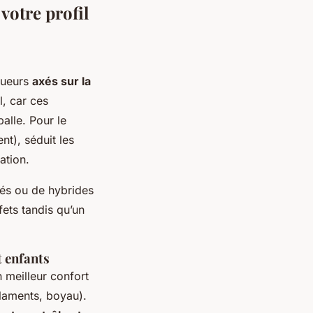
votre profil
oueurs
axés sur la
, car ces
balle. Pour le
nt), séduit les
ation.
rés ou de hybrides
fets tandis qu’un
t enfants
 meilleur confort
ilaments, boyau).