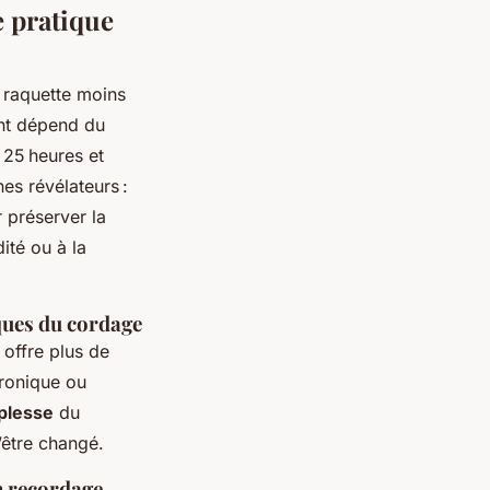
e pratique
a raquette moins
nt dépend du
 25 heures et
es révélateurs :
r préserver la
ité ou à la
ques du cordage
 offre plus de
ronique ou
plesse
du
’être changé.
n recordage