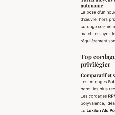
autonome
La pose d’un nouv
d’œuvre, hors pri
cordage soi-même p
match, essuyez le
régulièrement son
Top cordage
privilégier
Comparatif et s
Les cordages Bab
parmi les plus re
Les cordages
RPM
polyvalence, idéa
Le
Luxilon Alu P