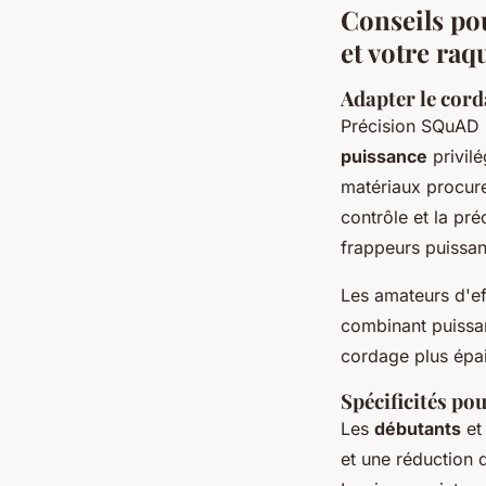
Conseils pou
et votre raq
Adapter le corda
Précision SQuAD :
puissance
privil
matériaux procuren
contrôle et la pré
frappeurs puissant
Les amateurs d'ef
combinant puissan
cordage plus épais
Spécificités po
Les
débutants
et 
et une réduction 