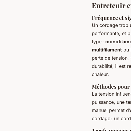
Entretenir e
Fréquence et si
Un cordage trop u
performante, et 
type :
monofilam
multifilament
ou
perte de tension, 
durabilité, il est
chaleur.
Méthodes pour m
La tension influen
puissance, une te
manuel permet d’é
cordage : un cord
Tarifs moyens d