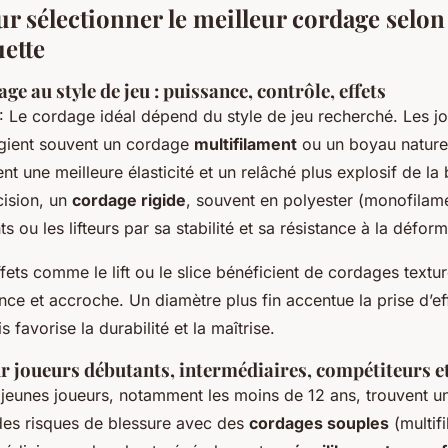
r sélectionner le meilleur cordage selon 
uette
ge au style de jeu : puissance, contrôle, effets
 Le cordage idéal dépend du style de jeu recherché. Les j
égient souvent un cordage
multifilament
ou un boyau naturel
t une meilleure élasticité et un relâché plus explosif de la 
cision, un
cordage rigide
, souvent en polyester (monofilame
s ou les lifteurs par sa stabilité et sa résistance à la déform
fets comme le lift ou le slice bénéficient de cordages textu
ce et accroche. Un diamètre plus fin accentue la prise d’ef
 favorise la durabilité et la maîtrise.
ur joueurs débutants, intermédiaires, compétiteurs e
jeunes joueurs, notamment les moins de 12 ans, trouvent un
des risques de blessure avec des
cordages souples
(multif