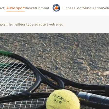
Actu
Autre sport
Basket
Combat
Fitness
Foot
Musculation
Vél
oisir le meilleur type adapté à votre jeu