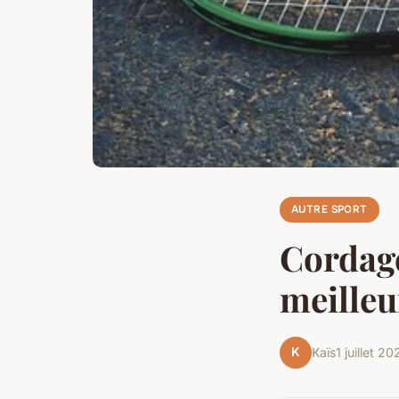
AUTRE SPORT
Cordage
meilleu
K
Kaïs
1 juillet 20